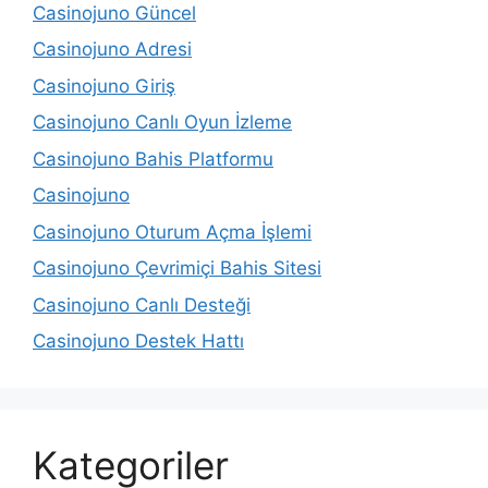
Casinojuno Güncel
Casinojuno Adresi
Casinojuno Giriş
Casinojuno Canlı Oyun İzleme
Casinojuno Bahis Platformu
Casinojuno
Casinojuno Oturum Açma İşlemi
Casinojuno Çevrimiçi Bahis Sitesi
Casinojuno Canlı Desteği
Casinojuno Destek Hattı
Kategoriler