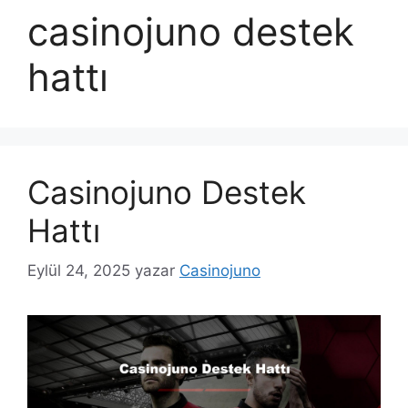
casinojuno destek
hattı
Casinojuno Destek
Hattı
Eylül 24, 2025
yazar
Casinojuno