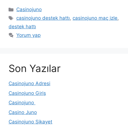
Kategoriler
Casinojuno
Etiketler
casinojuno destek hattı
,
casinojuno maç izle
,
destek hattı
Yorum yap
Son Yazılar
Casinojuno Adresi
Casinojuno Giriş
Casinojuno
Casino Juno
Casinojuno Şikayet