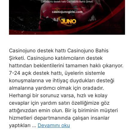
Casinojuno destek hattı Casinojuno Bahis
Şirketi. Casinojuno katılımcıların destek
hattından beklentilerini tamamen haklı çıkarıyor.
7-24 açık destek hattı, üyelerin sistemle
konuşmalarına ve ihtiyaç duydukları desteği
almalarına yardımcı olmak için oradadır.
Herhangi bir sorunuz varsa, hızlı ve kolay
cevaplar için yardım satırı özelliğimize göz
attığınızdan emin olun. Bir iş biriminin müşteri
hizmetleri departmanında çalışan insanlar
yaptıkları …
Devamını oku