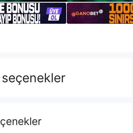
 seçenekler
çenekler