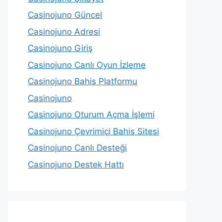
Casinojuno Güncel
Casinojuno Adresi
Casinojuno Giriş
Casinojuno Canlı Oyun İzleme
Casinojuno Bahis Platformu
Casinojuno
Casinojuno Oturum Açma İşlemi
Casinojuno Çevrimiçi Bahis Sitesi
Casinojuno Canlı Desteği
Casinojuno Destek Hattı