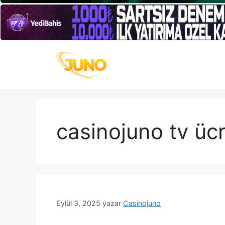
İçeriğe
atla
casinojuno tv ücr
Eylül 3, 2025
yazar
Casinojuno