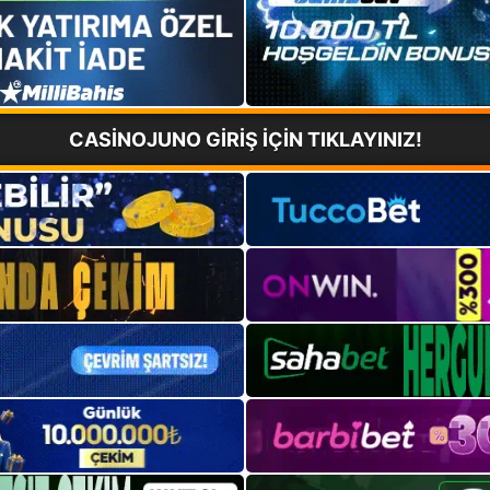
CASİNOJUNO GİRİŞ İÇİN TIKLAYINIZ!