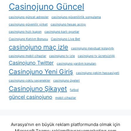
Casinojuno Güncel
casinojuno güncel adresler
casinojuno güvenilirlik sorgulama
casinojuno güvenilir şirket
casinojuno hesap açılışı
casinojuno hızlı kupon
casinojuno karlı oyunlar
Casinojuno Katılım Bonusu
Casinojuno Live Bet
casinojuno maç izle
casinojuno mevduat kolaylığı
casinojuno mobil cihazlar
casinojuno tv izle
casinojuno tv ücretsizliği
Casinojuno Twitter
casinojuno yardım konuları
Casinojuno Yeni Giriş
casinojuno çekim hassasiyeti
casinojuno çoklu seçenekler
casinojuno üyeleri
Casinojuno Şikayet
futbol
güncel casinojuno
mobil cihazlar
Avrasya'nın en büyük reklam platformunda olmak için
Microsoft Teams:
reklam@avrasyamarketing.com