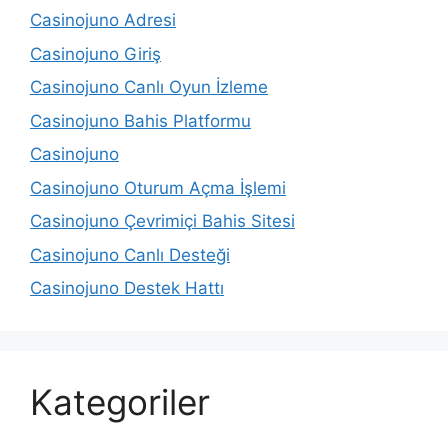
Casinojuno Adresi
Casinojuno Giriş
Casinojuno Canlı Oyun İzleme
Casinojuno Bahis Platformu
Casinojuno
Casinojuno Oturum Açma İşlemi
Casinojuno Çevrimiçi Bahis Sitesi
Casinojuno Canlı Desteği
Casinojuno Destek Hattı
Kategoriler