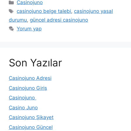
Kategoriler
Casinojuno
Etiketler
casinojuno belge talebi
,
casinojuno yasal
durumu
,
güncel adresi casinojuno
Yorum yap
Son Yazılar
Casinojuno Adresi
Casinojuno Giriş
Casinojuno
Casino Juno
Casinojuno Şikayet
Casinojuno Güncel