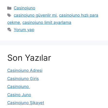
Kategoriler
Casinojuno
Etiketler
casinojuno güvenlir mi
,
casinojuno hızlı para
çekme
,
casinojuno limit ayarlama
Yorum yap
Son Yazılar
Casinojuno Adresi
Casinojuno Giriş
Casinojuno
Casino Juno
Casinojuno Şikayet