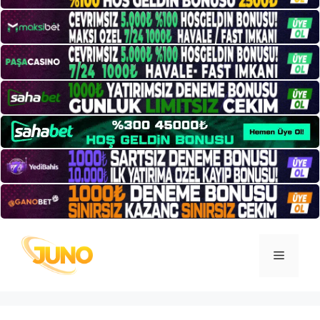
İçeriğe
atla
Menü