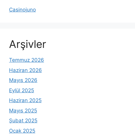
Casinojuno
Arşivler
Temmuz 2026
Haziran 2026
Mayıs 2026
Eylül 2025
Haziran 2025
Mayıs 2025
Şubat 2025
Ocak 2025