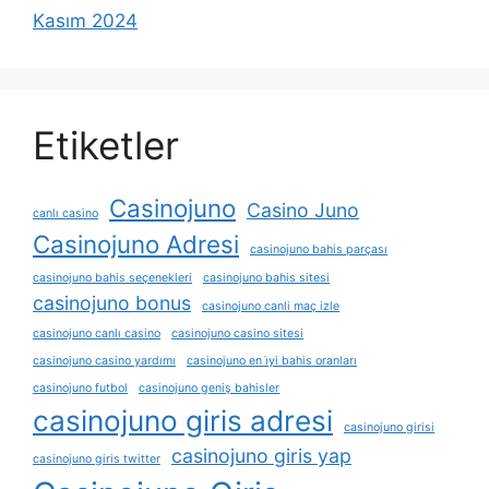
Kasım 2024
Etiketler
Casinojuno
Casino Juno
canlı casino
Casinojuno Adresi
casinojuno bahis parçası
casinojuno bahis seçenekleri
casinojuno bahis sitesi
casinojuno bonus
casinojuno canli maç izle
casinojuno canlı casino
casinojuno casino sitesi
casinojuno casino yardımı
casinojuno en i̇yi bahis oranları
casinojuno futbol
casinojuno geniş bahisler
casinojuno giris adresi
casinojuno girisi
casinojuno giris yap
casinojuno giris twitter